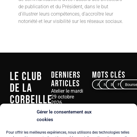
de publication et du Président, dans le but
d’illustrer leurs compétences, d’accroître leur
notoriété et leur visibilité sur les réseaux sociaux.
Le Club
Derniers
Mots clés
articles
de La
Avocat
Notaire
Banque
Finance
Bours
Atelier le mardi
Corbeille
29 octobre
2026
23 juin 2026
Gérer le consentement aux
3, rue Ampère
cookies
75017 PARIS
Atelier-Débat le
mardi 16 juin
Pour offrir les meilleures expériences, nous utilisons des technologies telles
Tél.
+33 6 61 92