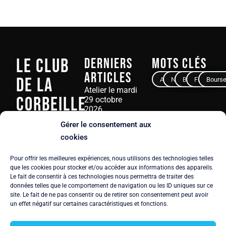
Le Club
Derniers
Mots clés
articles
de La
Avocat
Notaire
Banque
Finance
Bours
Atelier le mardi
Corbeille
29 octobre
2026
23 juin 2026
Gérer le consentement aux
3, rue Ampère
cookies
75017 PARIS
Atelier-Débat le
mardi 16 juin
Pour offrir les meilleures expériences, nous utilisons des technologies telles
Tél.
+33 6 61 92
2026
que les cookies pour stocker et/ou accéder aux informations des appareils.
59 52
Le fait de consentir à ces technologies nous permettra de traiter des
25 mai 2026
Email:
données telles que le comportement de navigation ou les ID uniques sur ce
contact@corbeilleplus.com
site. Le fait de ne pas consentir ou de retirer son consentement peut avoir
un effet négatif sur certaines caractéristiques et fonctions.
Rendez-vous le
mardi 30 juin
Politique de
2026