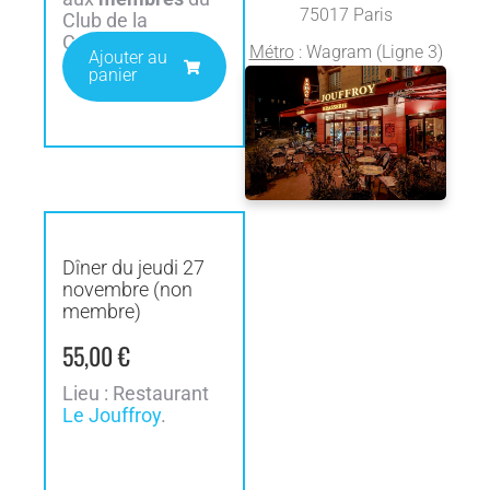
75017 Paris
Club de la
Corbeille.
Métro
: Wagram (Ligne 3)
Ajouter au
panier
Dîner du jeudi 27
novembre (non
membre)
55,00
€
Lieu : Restaurant
Le Jouffroy
.