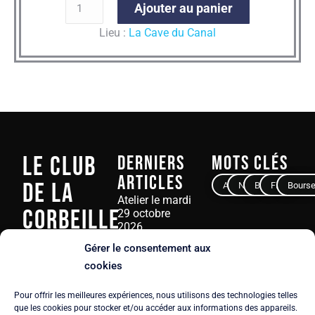
Ajouter au panier
Lieu :
La Cave du Canal
Le Club
Derniers
Mots clés
articles
de La
Avocat
Notaire
Banque
Finance
Bours
Atelier le mardi
Corbeille
29 octobre
2026
23 juin 2026
Gérer le consentement aux
3, rue Ampère
cookies
75017 PARIS
Atelier-Débat le
mardi 16 juin
Pour offrir les meilleures expériences, nous utilisons des technologies telles
Tél.
+33 6 61 92
2026
que les cookies pour stocker et/ou accéder aux informations des appareils.
59 52