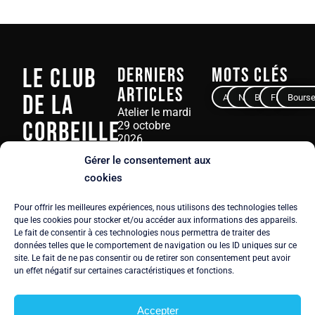
Le Club
Derniers
Mots clés
articles
de La
Avocat
Notaire
Banque
Finance
Bours
Atelier le mardi
Corbeille
29 octobre
2026
23 juin 2026
Gérer le consentement aux
3, rue Ampère
cookies
75017 PARIS
Atelier-Débat le
mardi 16 juin
Pour offrir les meilleures expériences, nous utilisons des technologies telles
Tél.
+33 6 61 92
2026
que les cookies pour stocker et/ou accéder aux informations des appareils.
59 52
Le fait de consentir à ces technologies nous permettra de traiter des
25 mai 2026
Email:
données telles que le comportement de navigation ou les ID uniques sur ce
contact@corbeilleplus.com
site. Le fait de ne pas consentir ou de retirer son consentement peut avoir
un effet négatif sur certaines caractéristiques et fonctions.
Rendez-vous le
mardi 30 juin
Politique de
2026
Accepter