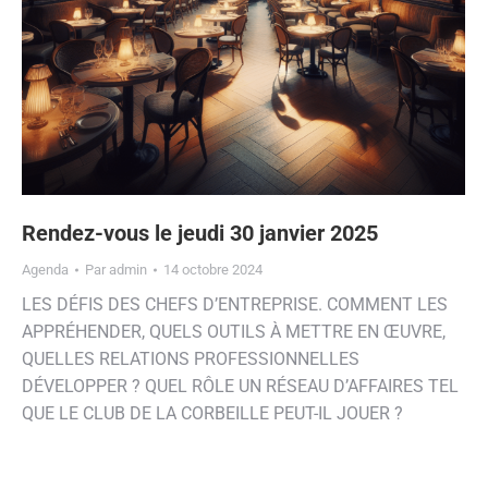
Rendez-vous le jeudi 30 janvier 2025
Agenda
Par
admin
14 octobre 2024
LES DÉFIS DES CHEFS D’ENTREPRISE. COMMENT LES
APPRÉHENDER, QUELS OUTILS À METTRE EN ŒUVRE,
QUELLES RELATIONS PROFESSIONNELLES
DÉVELOPPER ? QUEL RÔLE UN RÉSEAU D’AFFAIRES TEL
QUE LE CLUB DE LA CORBEILLE PEUT-IL JOUER ?