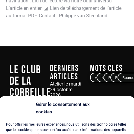
navigation : Lien de lecture via notre outil universel
L’article en entier ◢ Lien de téléchargement de l’article
au format PDF. Contact : Philippe van Steenlandt.
Le Club
Derniers
Mots clés
articles
de La
Avocat
Notaire
Banque
Finance
Bours
Atelier le mardi
Corbeille
29 octobre
2026
23 juin 2026
Gérer le consentement aux
3, rue Ampère
cookies
75017 PARIS
Atelier-Débat le
mardi 16 juin
Pour offrir les meilleures expériences, nous utilisons des technologies telles
Tél.
+33 6 61 92
2026
que les cookies pour stocker et/ou accéder aux informations des appareils.
59 52